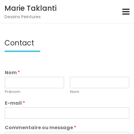
S
Marie Taklanti
k
i
Dessins Peintures
p
t
o
c
Contact
o
n
t
e
n
Nom
*
t
Prénom
Nom
E-mail
*
Commentaire ou message
*