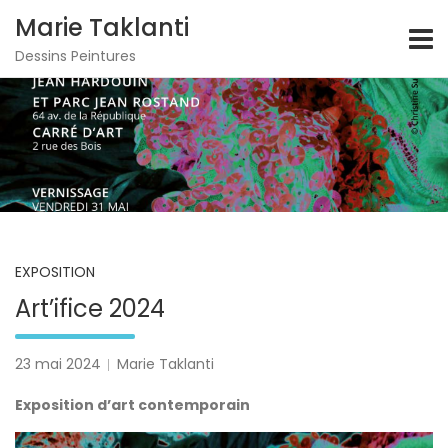
S
Marie Taklanti
k
i
Dessins Peintures
p
t
o
c
o
n
t
e
n
t
EXPOSITION
Art’ifice 2024
23 mai 2024
Marie Taklanti
Exposition d’art contemporain