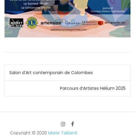
N
Salon d’Art contemporain de Colombes
a
Parcours d’Artistes Hélium 2025
v
i
g
Copyright © 2026
Marie Taklanti