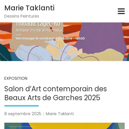
S
Marie Taklanti
k
i
Dessins Peintures
p
t
o
c
o
n
t
e
n
t
EXPOSITION
Salon d’Art contemporain des
Beaux Arts de Garches 2025
8 septembre 2025
Marie Taklanti